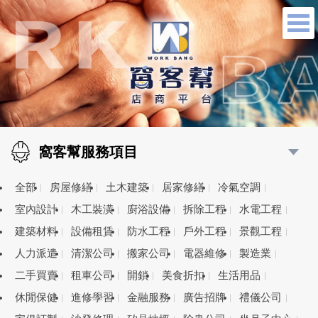
窩客幫服務項目
全部
房屋修繕
土木建築
居家修繕
冷氣空調
室內設計
木工裝潢
廚浴設備
拆除工程
水電工程
建築材料
設備租賃
防水工程
戶外工程
景觀工程
人力派遣
清潔公司
搬家公司
電器維修
製造業
二手買賣
租車公司
開鎖
美食折扣
生活用品
休閒保健
進修學習
金融服務
廣告招牌
禮儀公司