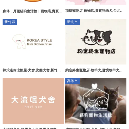
頂級寵物店-寵物店,貴賓狗幼犬,台北寵
森伴．月寵貓狗生活館｜寵物店,貴賓幼
物店,板橋貴賓狗幼犬,
犬買賣,台北寵物店,三峽區貴賓幼犬買賣
新竹縣
新北市
韓式迷你比熊屋-犬舍,比熊犬舍,新竹犬
約定終生寵物店-牧羊犬,邊境牧羊犬,邊
舍,竹北犬舍,
境牧羊犬買賣,鶯歌牧羊犬,鶯歌邊境牧羊
高雄市
犬,鶯歌邊境牧羊犬買賣