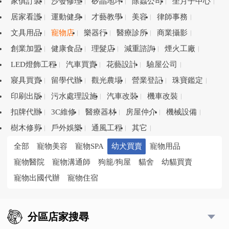
家俱訂製
沙發修理
矽晶地坪
除蟲公司
坐月子中心
居家看護
運動健身
才藝教學
美容
律師事務
文具用品
寵物店
樂器行
醫療診所
商業攝影
創業加盟
健康食品
理髮店
減重諮詢
煙火工廠
LED燈飾工程
汽車買賣
花藝設計
驗屋公司
寢具買賣
留學代辦
觀光農場
營業登記
珠寶鑑定
印刷出版
污水處理設施
汽車改裝
機車改裝
扣牌代辦
3C維修
醫療器材
房屋仲介
機械設備
樹木修剪
戶外娛樂
通風工程
其它
全部
寵物美容
寵物SPA
幼犬買賣
寵物用品
寵物醫院
寵物溝通師
狗籠/狗屋
貓舍
幼貓買賣
寵物出國代辦
寵物住宿
分區店家搜尋