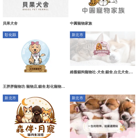
貝果犬舍
中圓寵物家族
彰化縣
新北市
維薇貓狗寵物社-犬舍,貓舍,台北犬舍,林
口犬舍
王胖胖寵物坊-寵物店,貓舍,彰化寵物店,
彰化貓舍,
新北市
新北市