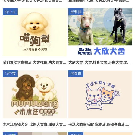
大流氓犬舍-惡霸犬犬舍,惡霸犬買賣,高
繽狗寵物生活館-犬舍,比熊犬舍,高雄比
雄惡霸犬犬舍,高雄惡霸犬買賣,前鎮區惡
熊犬舍,三民區比熊犬舍推薦,貓舍推薦,
台中市
屏東縣
霸犬犬舍
高雄貓舍推薦,高雄英短貓舍推薦
大欣犬舍–犬舍,杜賓犬舍,屏東犬舍,里港
喵狗幫幼犬寵物店-犬舍推薦,幼犬買賣,
杜賓犬舍
台中犬舍推薦,台中幼犬買賣,大里區犬舍
台中市
桃園市
推薦
木木汪寵物犬舍-比熊犬買賣,臘腸犬買
毛逗犬貓生活館-寵物店,寵物專賣店,桃
賣,台中比熊犬買賣,台中臘腸犬買賣,台
園寵物店,八德寵物專賣店