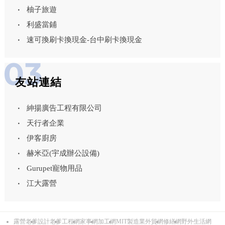
柚子旅遊
利盛當鋪
速可換刷卡換現金-台中刷卡換現金
友站連結
紳揚廣告工程有限公司
天行者企業
伊客廚房
赫米亞(宇成辦公設備)
Gurupet寵物用品
江大露營
露營老爹
設計老爹
工程網
家事網
加工網
MIT製造業外貿網
修繕網
野外生活網