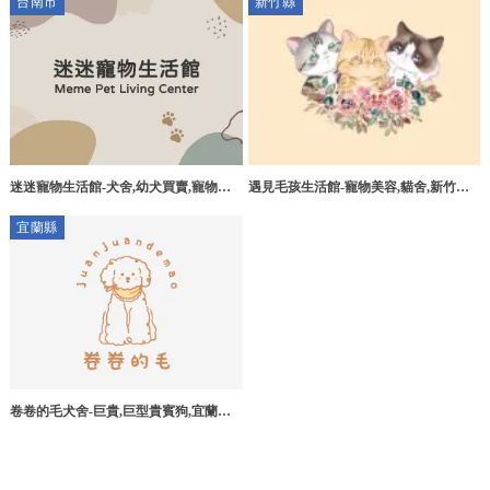
台南市
新竹縣
中比熊犬,台中臘腸犬,台中幼犬,台中犬
舍,寵物店,幼犬買賣,合法犬舍
迷迷寵物生活館-犬舍,幼犬買賣,寵物店,
遇見毛孩生活館-寵物美容,貓舍,新竹寵
台南犬舍,台南幼犬買賣,台南買狗,台南
物美容,新豐鄉寵物美容,新竹貓舍
宜蘭縣
寵物店
卷卷的毛犬舍-巨貴,巨型貴賓狗,宜蘭巨
型貴賓狗犬舍