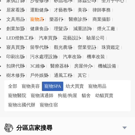
家俱訂製
沙發修理
矽晶地坪
除蟲公司
坐月子中心
居家看護
運動健身
才藝教學
美容
律師事務
文具用品
寵物店
樂器行
醫療診所
商業攝影
創業加盟
健康食品
理髮店
減重諮詢
煙火工廠
LED燈飾工程
汽車買賣
花藝設計
驗屋公司
寢具買賣
留學代辦
觀光農場
營業登記
珠寶鑑定
印刷出版
污水處理設施
汽車改裝
機車改裝
扣牌代辦
3C維修
醫療器材
房屋仲介
機械設備
樹木修剪
戶外娛樂
通風工程
其它
全部
寵物美容
寵物SPA
幼犬買賣
寵物用品
寵物醫院
寵物溝通師
狗籠/狗屋
貓舍
幼貓買賣
寵物出國代辦
寵物住宿
分區店家搜尋