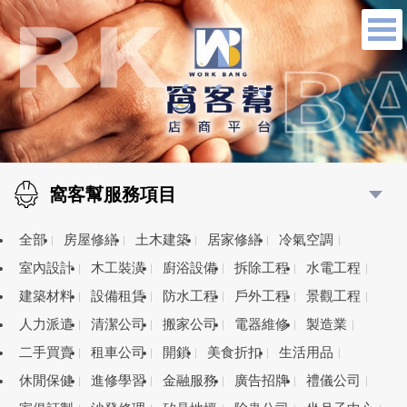
窩客幫服務項目
全部
房屋修繕
土木建築
居家修繕
冷氣空調
室內設計
木工裝潢
廚浴設備
拆除工程
水電工程
建築材料
設備租賃
防水工程
戶外工程
景觀工程
人力派遣
清潔公司
搬家公司
電器維修
製造業
二手買賣
租車公司
開鎖
美食折扣
生活用品
休閒保健
進修學習
金融服務
廣告招牌
禮儀公司