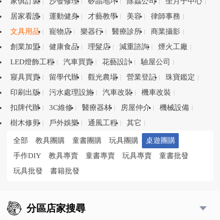
家俱訂製
沙發修理
矽晶地坪
除蟲公司
坐月子中心
居家看護
運動健身
才藝教學
美容
律師事務
文具用品
寵物店
樂器行
醫療診所
商業攝影
創業加盟
健康食品
理髮店
減重諮詢
煙火工廠
LED燈飾工程
汽車買賣
花藝設計
驗屋公司
寢具買賣
留學代辦
觀光農場
營業登記
珠寶鑑定
印刷出版
污水處理設施
汽車改裝
機車改裝
扣牌代辦
3C維修
醫療器材
房屋仲介
機械設備
樹木修剪
戶外娛樂
通風工程
其它
全部
教具團購
童書團購
玩具團購
桌遊團購
手作DIY
教具專賣
童書專賣
玩具專賣
童書批發
玩具批發
書籍批發
分區店家搜尋