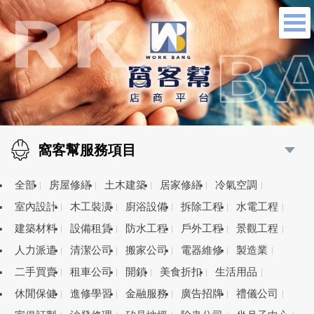
窩客幫服務項目
全部
房屋修繕
土木建築
居家修繕
冷氣空調
室內設計
木工裝潢
廚浴設備
拆除工程
水電工程
建築材料
設備租賃
防水工程
戶外工程
景觀工程
人力派遣
清潔公司
搬家公司
電器維修
製造業
二手買賣
租車公司
開鎖
美食折扣
生活用品
休閒保健
進修學習
金融服務
廣告招牌
禮儀公司