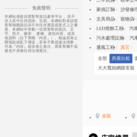
二手買賣
租車公
免責聲明
家俱訂製
沙發修
本網站僅提供窩客幫資訊參考平台， 並不
文具用品
寵物店
涉入其中任何諮詢、交易。本網站對各該窩
客幫相關資訊亦不作任何實質或形式上之審
LED燈飾工程
汽
查。本網站中所載一切窩客幫的資訊、文
字、照片、圖形 、產權、廣告內容、或其
污水處理設施
汽
他資料（以下簡稱『內容』）。無論其為公
開張貼或私下傳送，若有不實或違法情事，
均為『內容』提供者之責任，窩客幫概不負
通風工程
其它
責也不承擔任何法律責任。
全部
房屋出租
大大寬頻網路安裝
全區