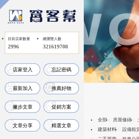
目前店家數量
總瀏覽人數
2996
321619708
店家登入
忘記密碼
最新加入
推薦好物
撇步文章
促銷方案
全部
房屋修繕
文章分享
精選文章
建築材料
設備租