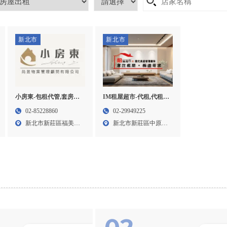
新北市
新北市
小房東-包租代管,套房改
IM租屋超市-代租,代租公
造,台北包租代管,新莊包
司,新莊代租公司,台北代
02-85228860
02-29949225
租代管
租
新北市新莊區福美街
新北市新莊區中原路
172...
299...