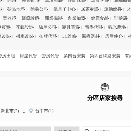
司
開鎖
美食折扣
生活用品
休閒保健
進修學習
金融服
理
矽晶地坪
除蟲公司
坐月子中心
居家看護
運動健身
樂器行
醫療診所
商業攝影
創業加盟
健康食品
理髮店
車買賣
花藝設計
驗屋公司
寢具買賣
留學代辦
觀光農場
車改裝
機車改裝
扣牌代辦
3C維修
醫療器材
房屋仲介
套房出租
房屋代管
套房代管
第四台安裝
第四台網路安裝
有
分區店家搜尋
新北市
(2)
台中市
(1)