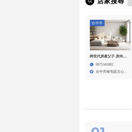
店家搜尋
台中市
跨世代房產父子-房仲,房
屋仲介,台中房仲,南屯房
0975341802
仲
台中市南屯區文心路
一段4...