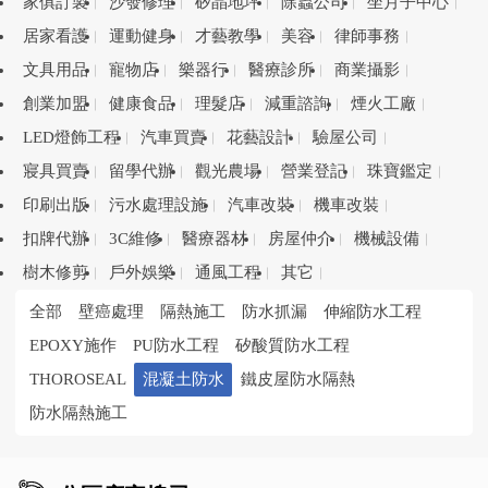
家俱訂製
沙發修理
矽晶地坪
除蟲公司
坐月子中心
居家看護
運動健身
才藝教學
美容
律師事務
文具用品
寵物店
樂器行
醫療診所
商業攝影
創業加盟
健康食品
理髮店
減重諮詢
煙火工廠
LED燈飾工程
汽車買賣
花藝設計
驗屋公司
寢具買賣
留學代辦
觀光農場
營業登記
珠寶鑑定
印刷出版
污水處理設施
汽車改裝
機車改裝
扣牌代辦
3C維修
醫療器材
房屋仲介
機械設備
樹木修剪
戶外娛樂
通風工程
其它
全部
壁癌處理
隔熱施工
防水抓漏
伸縮防水工程
EPOXY施作
PU防水工程
矽酸質防水工程
THOROSEAL
混凝土防水
鐵皮屋防水隔熱
防水隔熱施工