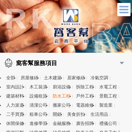
窩客幫服務項目
全部
房屋修繕
土木建築
居家修繕
冷氣空調
室內設計
木工裝潢
廚浴設備
拆除工程
水電工程
建築材料
設備租賃
防水工程
戶外工程
景觀工程
人力派遣
清潔公司
搬家公司
電器維修
製造業
二手買賣
租車公司
開鎖
美食折扣
生活用品
休閒保健
進修學習
金融服務
廣告招牌
禮儀公司