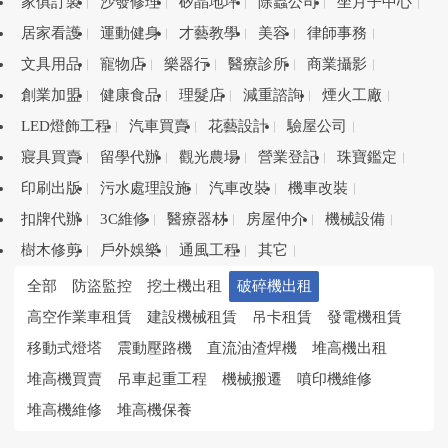
家俱訂製
沙發修理
矽晶地坪
除蟲公司
坐月子中心
居家看護
運動健身
才藝教學
美容
律師事務
文具用品
寵物店
樂器行
醫療診所
商業攝影
創業加盟
健康食品
理髮店
減重諮詢
煙火工廠
LED燈飾工程
汽車買賣
花藝設計
驗屋公司
寢具買賣
留學代辦
觀光農場
營業登記
珠寶鑑定
印刷出版
污水處理設施
汽車改裝
機車改裝
扣牌代辦
3C維修
醫療器材
房屋仲介
機械設備
樹木修剪
戶外娛樂
通風工程
其它
全部
防盜監控
挖土機出租
破碎機出租
高空作業車租賃
建設機械租賃
吊卡租賃
發電機租賃
移動式燈塔
震動壓路機
直流油渣焊機
堆高機出租
堆高機買賣
吊車起重工程
機械搬遷
噴印機維修
堆高機維修
堆高機保養