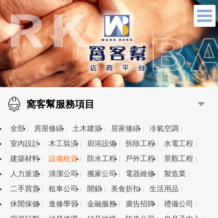
窩客幫服務項目
全部
房屋修繕
土木建築
居家修繕
冷氣空調
室內設計
木工裝潢
廚浴設備
拆除工程
水電工程
建築材料
設備租賃
防水工程
戶外工程
景觀工程
人力派遣
清潔公司
搬家公司
電器維修
製造業
二手買賣
租車公司
開鎖
美食折扣
生活用品
休閒保健
進修學習
金融服務
廣告招牌
禮儀公司