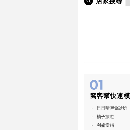
店家搜尋
窩客幫快速
日日晴聯合診所
柚子旅遊
利盛當鋪