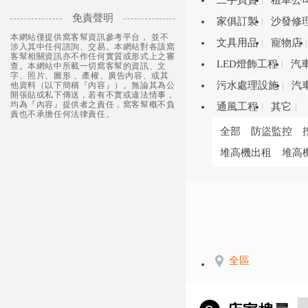
二手買賣
租車公
免責聲明
家俱訂製
沙發修
本網站僅提供窩客幫資訊參考平台， 並不
文具用品
寵物店
涉入其中任何諮詢、交易。本網站對各該窩
客幫相關資訊亦不作任何實質或形式上之審
LED燈飾工程
汽
查。本網站中所載一切窩客幫的資訊、文
字、照片、圖形 、產權、廣告內容、或其
污水處理設施
汽
他資料（以下簡稱『內容』）。無論其為公
開張貼或私下傳送，若有不實或違法情事，
均為『內容』提供者之責任，窩客幫概不負
通風工程
其它
責也不承擔任何法律責任。
全部
防盜監控
堆高機出租
堆高
全區