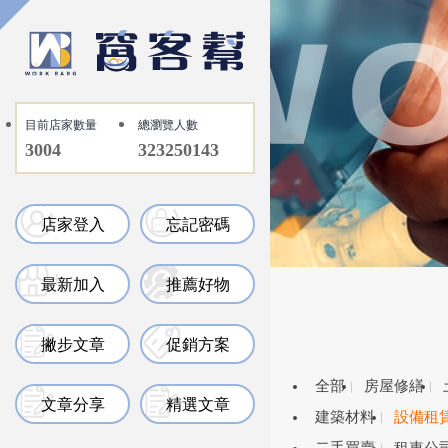
目前店家數量
總瀏覽人數
3004
323250143
店家登入
忘記密碼
最新加入
推薦好物
撇步文章
促銷方案
全部
房屋修繕
文章分享
精選文章
建築材料
設備租