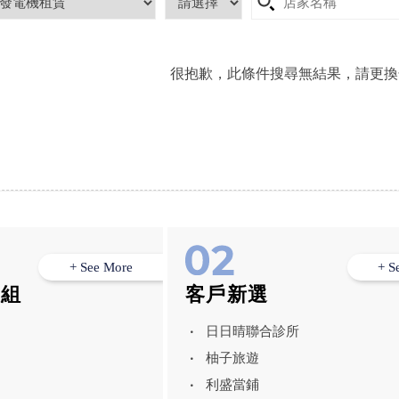
很抱歉，此條件搜尋無結果，請更換
+ See More
+ S
模組
客戶新選
日日晴聯合診所
柚子旅遊
利盛當鋪