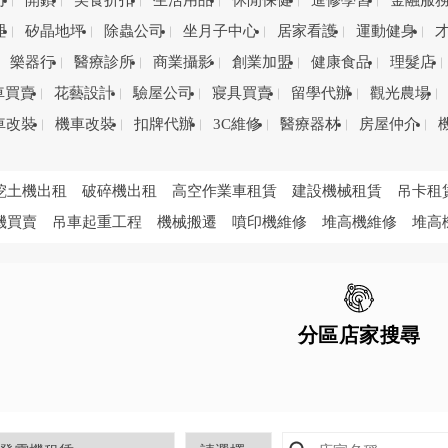
司
開鎖
美食折扣
生活用品
休閒保健
進修學習
金融服
理
矽晶地坪
除蟲公司
坐月子中心
居家看護
運動健身
樂器行
醫療診所
商業攝影
創業加盟
健康食品
理髮店
車買賣
花藝設計
驗屋公司
寢具買賣
留學代辦
觀光農場
車改裝
機車改裝
扣牌代辦
3C維修
醫療器材
房屋仲介
挖土機出租
破碎機出租
高空作業車租賃
建設機械租賃
吊卡租
機買賣
吊車起重工程
機械搬遷
噴印機維修
堆高機維修
堆高
分區店家搜尋