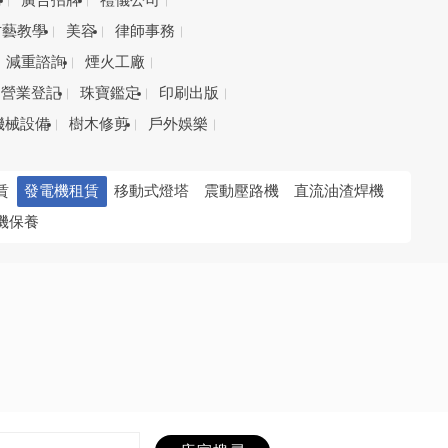
務
廣告招牌
禮儀公司
才藝教學
美容
律師事務
減重諮詢
煙火工廠
營業登記
珠寶鑑定
印刷出版
機械設備
樹木修剪
戶外娛樂
賃
發電機租賃
移動式燈塔
震動壓路機
直流油渣焊機
機保養