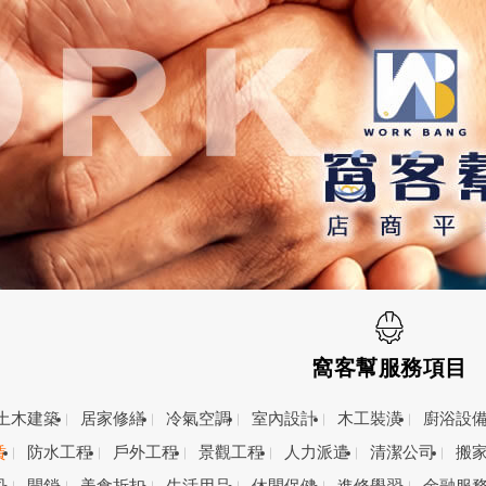
窩客幫服務項目
土木建築
居家修繕
冷氣空調
室內設計
木工裝潢
廚浴設
賃
防水工程
戶外工程
景觀工程
人力派遣
清潔公司
搬