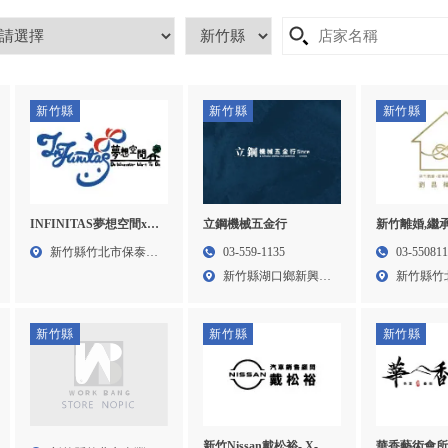
新竹縣
新竹縣
新竹縣
INFINITAS夢想空間x桌
立鋼機械五金行
新竹離婚,繼
游聚會
｜劉昌樺律師
新竹縣竹北市保泰二
03-559-1135
03-55081
所,法律事務
街39...
新竹縣湖口鄉新興路
新竹縣竹
事務所,竹北
620...
路13...
新竹縣
新竹縣
新竹縣
新竹Nissan戴松裕- X-
華香藝術會