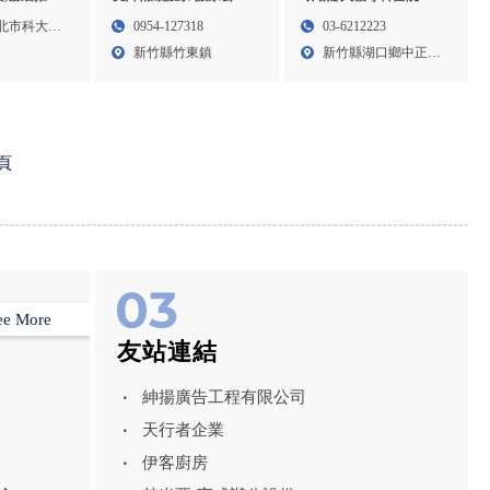
司,24小時搬家,新竹搬家
物醫院,新竹動物醫院,湖
北霧眉推薦
0954-127318
03-6212223
北市科大一
公司,竹北搬家公司,苗栗
口鄉動物醫院,
新竹縣竹東鎮
新竹縣湖口鄉中正路
搬家公司,竹東24小時搬
二段7...
家
頁
ee More
友站連結
紳揚廣告工程有限公司
天行者企業
伊客廚房