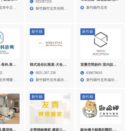
035587210
,新竹銀壺專
旅遊,新竹機場接送,新竹
北市中正西
新竹縣竹北市
新竹縣竹北市光明五
專賣
包車旅遊
街33...
新竹縣
新竹縣
-骨科,骨科
韓式迷你比熊屋-犬舍,比
室覺空間創作-室內設計,
科,竹北骨科
熊犬舍,新竹犬舍,竹北犬
室內設計公司,新竹室內
32
0921-507-258
036670619
舍,
設計,竹北室內設計公司
北市博愛街
新竹縣竹北市成功七
新竹縣竹北市成功15
街16...
街6...
新竹縣
新竹縣
友齊精緻搬家-搬家公
歐哈娜犬貓專科醫院-動
,霧眉推薦,