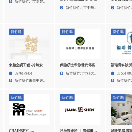
新竹縣竹北市嘉豐十
TRAIL試駕,Nissan業務,
賣,茶葉買賣
新竹縣竹北市中華路
新竹縣竹
路5號...
新竹X-TRAIL試駕,竹北
賣,竹北銀壺
752...
路14...
X-TRAIL試駕
新竹縣
新竹縣
新竹縣
保險碩士帶你世代傳富-
東越空調工程 -冷氣安裝,
福瑞骨科診所
保險傳承,家族信託,新竹
冷氣維修,新竹冷氣安裝,
推薦,新竹骨
新竹縣竹北市科大一
0976179451
03 551 00
保險傳承,竹北保險傳承
新竹冷氣維修
推薦
路92...
新竹縣竹東鎮中興路
新竹縣竹
顧問
二段1...
37...
新竹縣
新竹縣
新竹縣
匠神製造所 ｜ 帶鋸機、
CHAINSEM -
旭映美感-霧眉