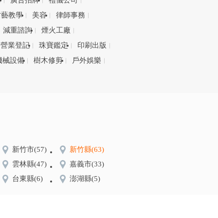
務
廣告招牌
禮儀公司
才藝教學
美容
律師事務
減重諮詢
煙火工廠
營業登記
珠寶鑑定
印刷出版
機械設備
樹木修剪
戶外娛樂
新竹市
(57)
新竹縣
(63)
雲林縣
(47)
嘉義市
(33)
台東縣
(6)
澎湖縣
(5)