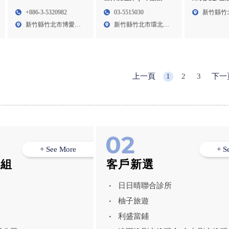
帶鋸條、軍刀鋸片
semvision,semvision
新竹霧眉,竹
03-5515030
+886-3-5320982
新竹縣竹
France,semvision
新竹縣竹北市環北路
新竹縣竹北市博愛街
路11...
Germany,semvision
五段2...
965...
United Kingdom
上一頁
1
2
3
下一
+ See More
+ S
模組
客戶新選
日日晴聯合診所
柚子旅遊
利盛當鋪