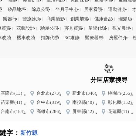
司
開鎖
美食折扣
生活用品
休閒保健
進修學習
金融服
理
矽晶地坪
除蟲公司
坐月子中心
居家看護
運動健身
樂器行
醫療診所
商業攝影
創業加盟
健康食品
理髮店
車買賣
花藝設計
驗屋公司
寢具買賣
留學代辦
觀光農場
車改裝
機車改裝
扣牌代辦
3C維修
醫療器材
房屋仲介
分區店家搜尋
基隆市
(13)
台北市
(273)
新北市
(346)
桃園市
(255)
苗栗縣
(41)
台中市
(819)
南投縣
(40)
彰化縣
(152)
台南市
(184)
高雄市
(286)
屏東縣
(42)
花蓮縣
(11)
鍵字：
新竹縣