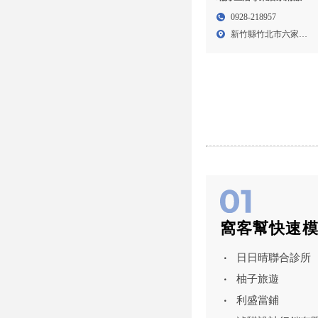
清潔公司,沙發清潔,新竹
0928-218957
清潔公司,竹北沙發清潔,
新竹縣竹北市六家五
竹北沙發到府清潔
路2段...
窩客幫快速
日日晴聯合診所
柚子旅遊
利盛當鋪