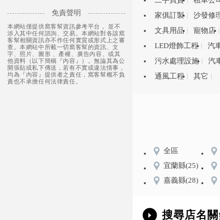
二手買賣
租車公
免責聲明
家俱訂製
沙發修
本網站僅提供窩客幫資訊參考平台， 並不
文具用品
寵物店
涉入其中任何諮詢、交易。本網站對各該窩
客幫相關資訊亦不作任何實質或形式上之審
LED燈飾工程
汽
查。本網站中所載一切窩客幫的資訊、文
字、照片、圖形 、產權、廣告內容、或其
污水處理設施
汽
他資料（以下簡稱『內容』）。無論其為公
開張貼或私下傳送，若有不實或違法情事，
均為『內容』提供者之責任，窩客幫概不負
通風工程
其它
責也不承擔任何法律責任。
全區
宜蘭縣
(25)
嘉義縣
(28)
搜尋店名關