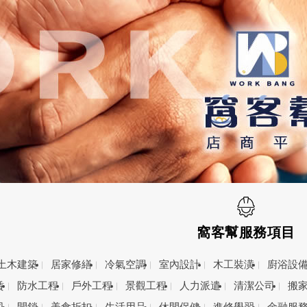
窩客幫服務項目
土木建築
居家修繕
冷氣空調
室內設計
木工裝潢
廚浴設
賃
防水工程
戶外工程
景觀工程
人力派遣
清潔公司
搬