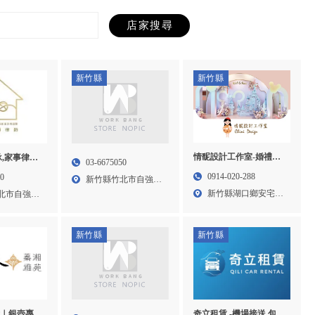
新竹縣
新竹縣
情馜設計工作室-婚禮佈
承,家事律師
03-6675050
置,婚禮背板佈置,新竹婚
-律師事務
0914-020-288
10
新竹縣竹北市自強三
禮佈置,湖口婚禮背板佈
所,新竹律師
新竹縣湖口鄉安宅一
北市自強五
路22...
置
律師事務所,
街88...
新竹縣
新竹縣
所｜銀壺專
奇立租賃 -機場接送,包車