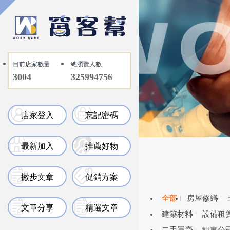
目前店家數量
總瀏覽人數
3004
325994756
店家登入
忘記密碼
最新加入
推薦好物
撇步文章
促銷方案
全部
房屋修繕
文章分享
精選文章
建築材料
設備租