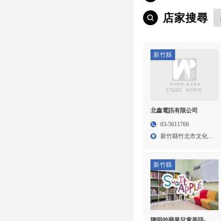
店家搜尋
新竹縣
北鑫電訊有限公司
03-5611766
新竹縣竹北市文化里
文田街...
新竹縣
聰明的蘋果兒童美語-美