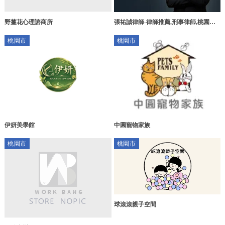
野薑花心理諮商所
張祐誠律師-律師推薦,刑事律師,桃園刑
事律師,桃園區刑事律師,刑事案律師,桃
桃園市
桃園市
園刑事辯護律師推薦
伊妍美學館
中圓寵物家族
桃園市
桃園市
球滾滾親子空間