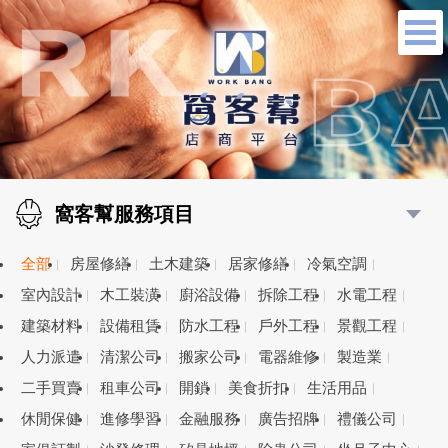
窩客幫服務項目
全部
房屋修繕
土木建築
居家修繕
冷氣空調
室內設計
木工裝潢
廚浴設備
拆除工程
水電工程
建築材料
設備租賃
防水工程
戶外工程
景觀工程
人力派遣
清潔公司
搬家公司
電器維修
製造業
二手買賣
租車公司
開鎖
美食折扣
生活用品
休閒保健
進修學習
金融服務
廣告招牌
禮儀公司