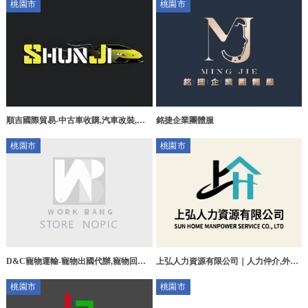
桃園市
桃園市
園藝文特區皮拉提斯課程
順吉國際貿易-中古車收購,汽車改裝,二
銘捷企業團體服
手車買賣,桃園中古車收購,桃園汽車改
桃園市
桃園市
裝,桃園二手車買賣,
D&C寵物運輸-寵物出國代辦,寵物回國
上弘人力資源有限公司｜人力仲介,外勞
代辦,寵物移民代辦,桃園寵物出國代辦,
申請,桃園人力仲介,桃園區人力仲介公司
桃園市
桃園市
桃園寵物回國代辦,桃園區寵物回國代辦