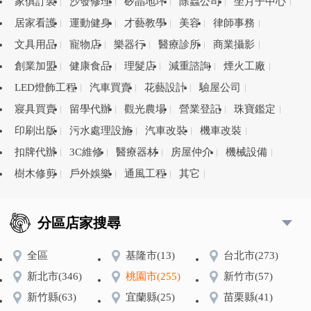
家俱訂製
沙發修理
矽晶地坪
除蟲公司
坐月子中心
居家看護
運動健身
才藝教學
美容
律師事務
文具用品
寵物店
樂器行
醫療診所
商業攝影
創業加盟
健康食品
理髮店
減重諮詢
煙火工廠
LED燈飾工程
汽車買賣
花藝設計
驗屋公司
寢具買賣
留學代辦
觀光農場
營業登記
珠寶鑑定
印刷出版
污水處理設施
汽車改裝
機車改裝
扣牌代辦
3C維修
醫療器材
房屋仲介
機械設備
樹木修剪
戶外娛樂
通風工程
其它
分區店家搜尋
全區
基隆市
(13)
台北市
(273)
新北市
(346)
桃園市
(255)
新竹市
(57)
新竹縣
(63)
宜蘭縣
(25)
苗栗縣
(41)