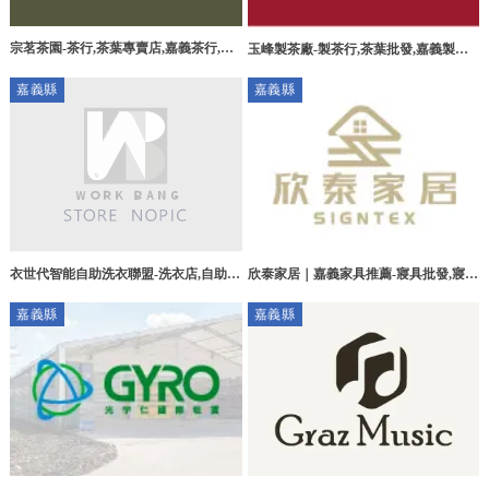
宗茗茶園-茶行,茶葉專賣店,嘉義茶行,梅
玉峰製茶廠-製茶行,茶葉批發,嘉義製茶
山鄉茶行
行,梅山茶葉批發
嘉義縣
嘉義縣
衣世代智能自助洗衣聯盟-洗衣店,自助洗
欣泰家居｜嘉義家具推薦-寢具批發,寢具
衣店,自助洗衣加盟,彰化洗衣店,彰化自
代工,嘉義床墊工廠,嘉義沙發工廠,嘉義
嘉義縣
嘉義縣
助洗衣店,員林洗衣店
寢具工廠