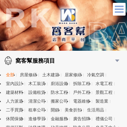
窩客幫服務項目
全部
房屋修繕
土木建築
居家修繕
冷氣空調
室內設計
木工裝潢
廚浴設備
拆除工程
水電工程
建築材料
設備租賃
防水工程
戶外工程
景觀工程
人力派遣
清潔公司
搬家公司
電器維修
製造業
二手買賣
租車公司
開鎖
美食折扣
生活用品
休閒保健
進修學習
金融服務
廣告招牌
禮儀公司