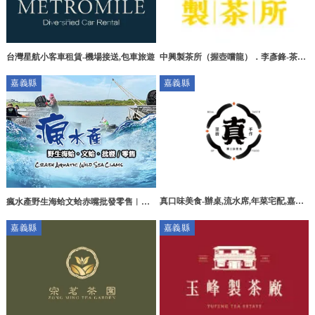
台灣星航小客車租賃-機場接送,包車旅遊
中興製茶所（握壺嚐龍）．李彥鋒-茶葉,
茶葉買賣,茶葉批發,嘉義茶農,阿里山茶
嘉義縣
嘉義縣
農
真口味美食-辦桌,流水席,年菜宅配,嘉義
瘋水產野生海蛤文蛤赤嘴批發零售︱海
辦桌,嘉義流水席,義竹鄉年菜宅配
蛤批發,海鮮批發,嘉義海蛤批發,東石鄉
嘉義縣
嘉義縣
海蛤批發商