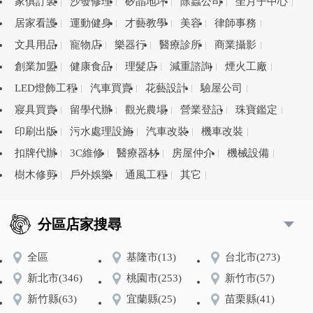
家俱訂製
沙發修理
矽晶地坪
除蟲公司
坐月子中心
居家看護
運動健身
才藝教學
美容
律師事務
文具用品
寵物店
樂器行
醫療診所
商業攝影
創業加盟
健康食品
理髮店
減重諮詢
煙火工廠
LED燈飾工程
汽車買賣
花藝設計
驗屋公司
寢具買賣
留學代辦
觀光農場
營業登記
珠寶鑑定
印刷出版
污水處理設施
汽車改裝
機車改裝
扣牌代辦
3C維修
醫療器材
房屋仲介
機械設備
樹木修剪
戶外娛樂
通風工程
其它
分區店家搜尋
全區
基隆市
(13)
台北市
(273)
新北市
(346)
桃園市
(253)
新竹市
(57)
新竹縣
(63)
宜蘭縣
(25)
苗栗縣
(41)