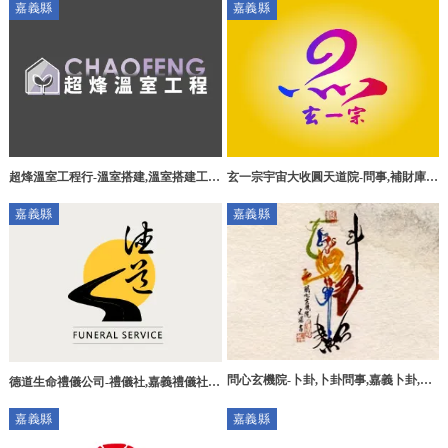
嘉義縣
嘉義縣
藝表演,民雄鄉廟會活動規劃
超烽溫室工程行-溫室搭建,溫室搭建工
玄一宗宇宙大收圓天道院-問事,補財庫,
程,溫室搭建施工,溫網室搭建,嘉義溫室
嘉義問事,嘉義補財庫,嘉義補運
嘉義縣
嘉義縣
搭建,嘉義溫室搭建工程
問心玄機院-卜卦,卜卦問事,嘉義卜卦,嘉
德道生命禮儀公司-禮儀社,嘉義禮儀社,
義卜卦問事
水上鄉禮儀社推薦,嘉義生命禮儀公司
嘉義縣
嘉義縣