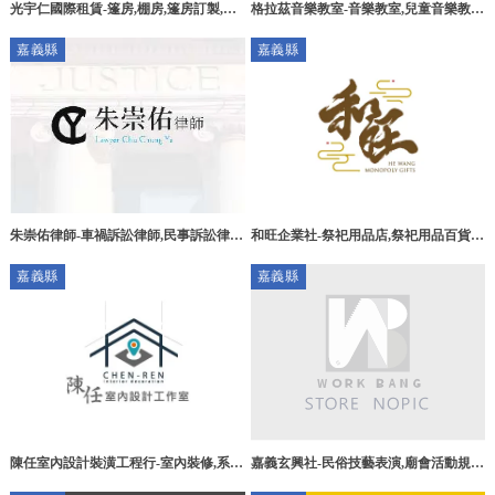
光宇仁國際租賃-篷房,棚房,篷房訂製,篷
格拉茲音樂教室-音樂教室,兒童音樂教
房客製化訂製,帆布工廠
室,嘉義音樂教室,太保兒童音樂教室,朴
嘉義縣
嘉義縣
子兒童音樂教學
朱崇佑律師-車禍訴訟律師,民事訴訟律
和旺企業社-祭祀用品店,祭祀用品百貨,
師,民事訴訟律師推薦,嘉義車禍訴訟律
嘉義祭祀用品店,嘉義祭祀用品百貨,雲林
嘉義縣
嘉義縣
師,民雄鄉民事訴訟律師
祭祀用品店
嘉義玄興社-民俗技藝表演,廟會活動規
陳任室內設計裝潢工程行-室內裝修,系統
劃,舞龍舞獅,開工典禮規劃,嘉義民俗技
櫃設計,嘉義室內裝修,嘉義系統櫃設計